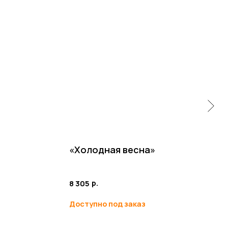
«Холодная весна»
"
р.
8 305
7