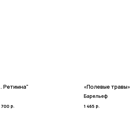
г. Ретимна"
«Полевые травы»
Барельеф
р.
р.
 700
1 465