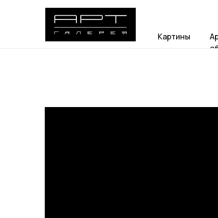
Картины
А
о