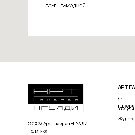
вс-пн выходной
АРТ Г
О
галере
Услуги
Журна
© 2023 Арт-галерея НГУАДИ
Политика